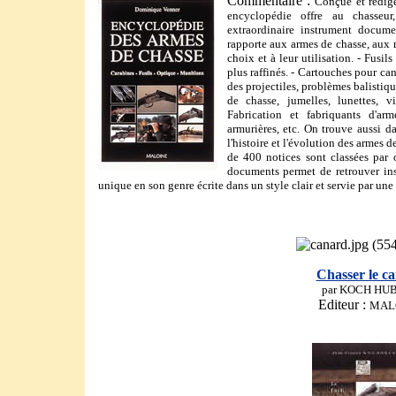
Commentaire :
Conçue et rédigée
encyclopédie offre au chasseur
extraordinaire instrument docume
rapporte aux armes de chasse, aux m
choix et à leur utilisation. - Fusi
plus raffinés. - Cartouches pour can
des projectiles, problèmes balistique
de chasse, jumelles, lunettes, v
Fabrication et fabriquants d'arm
armurières, etc. On trouve aussi 
l'histoire et l'évolution des armes d
de 400 notices sont classées par 
documents permet de retrouver in
unique en son genre écrite dans un style clair et servie par 
Chasser le c
par KOCH HU
Editeur :
MAL