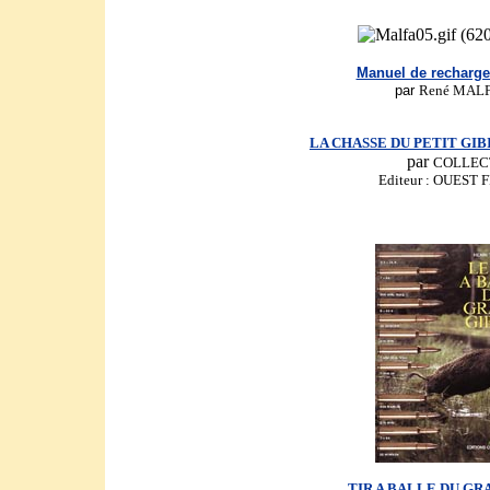
Manuel de recharg
par
René MALF
LA CHASSE DU PETIT GI
par
COLLEC
Editeur : OUEST
TIR A BALLE DU GR