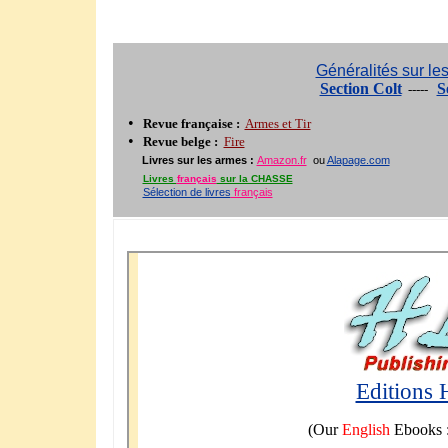
Généralités sur le
Section Colt
S
-----
•
Revue française
:
Armes et Tir
•
Revue belge :
Fire
Livres sur les armes :
Amazon.fr
ou
Alapage.com
Livres
français
sur la CHASSE
Sélection de livres
français